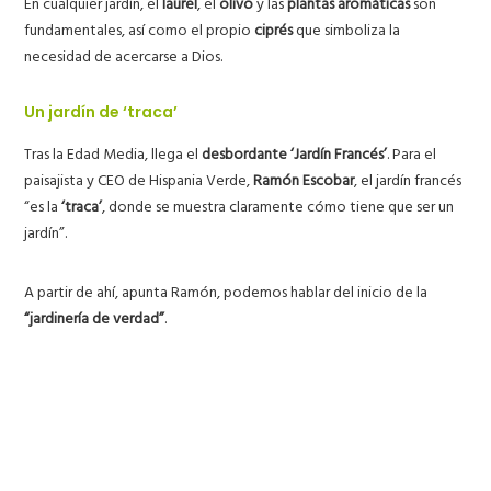
En cualquier jardín, el
laurel
, el
olivo
y las
plantas aromáticas
son
fundamentales, así como el propio
ciprés
que simboliza la
necesidad de acercarse a Dios.
Un jardín de ‘traca’
Tras la Edad Media, llega el
desbordante ‘Jardín Francés’
. Para el
paisajista y CEO de Hispania Verde,
Ramón Escobar
, el jardín francés
“es la
‘traca’
, donde se muestra claramente cómo tiene que ser un
jardín”.
A partir de ahí, apunta Ramón, podemos hablar del inicio de la
“jardinería de verdad”
.