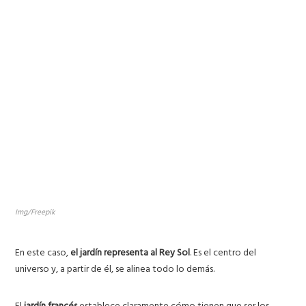
Img/Freepik
En este caso,
el jardín representa al Rey Sol
. Es el centro del
universo y, a partir de él, se alinea todo lo demás.
El
jardín francés
establece claramente cómo tienen que ser los