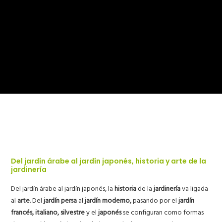
Del jardín árabe al jardín japonés, historia y arte de la
jardinería
Del jardín árabe al jardín japonés, la
historia
de la
jardinería
va ligada
al
arte
. Del
jardín persa
al
jardín moderno,
pasando por el
jardín
francés, italiano, silvestre
y el
japonés
se configuran como formas