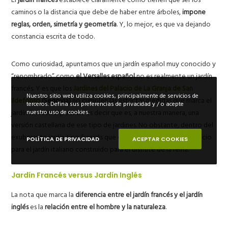
caminos o la distancia que debe de haber entre árboles,
impone
reglas, orden, simetría y geometría
. Y, lo mejor, es que va dejando
constancia escrita de todo.
Como curiosidad, apuntamos que un jardín español muy conocido y
“renombrado” como
el Versalles español
no es realmente un jardín
francés. Y es que los
Jardines del Palacio de La Granja de San
Nuestro sitio web utiliza cookies, principalmente de servicios de
Ildefonso
(Segovia)
no cumplen las estrictas medidas que marca el
terceros. Defina sus preferencias de privacidad y / o acepte
jardín francés. Sí podríamos decir que es, a nuestra manera, una
nuestro uso de cookies.
versión castellana de ese tipo de jardines. No obstante, dentro del
exuberante jardín tipo francés que crea Felipe II, existe un espacio
POLÍTICA DE PRIVACIDAD
ACEPTAR COOKIES
para el jardín italiano construido para el disfrute de la reina.
Jardín Francés versus Jardín Inglés
La nota que marca la
diferencia entre el jardín francés y el jardín
inglés
es la
relación entre el hombre y la naturaleza
.