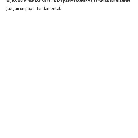
él, no existirían los oasis. En los
patios romanos
, también las
fuentes
juegan un papel fundamental.