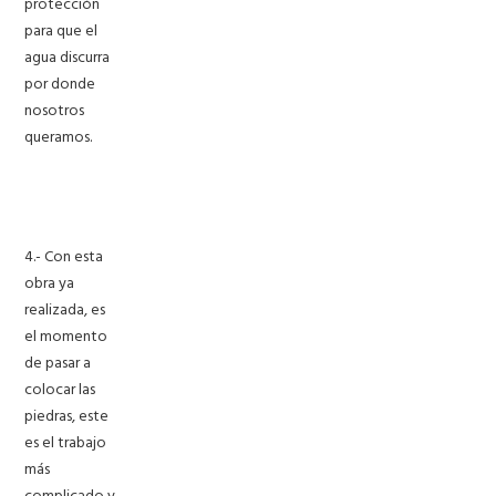
protección
para que el
agua discurra
por donde
nosotros
queramos.
4.- Con esta
obra ya
realizada, es
el momento
de pasar a
colocar las
piedras, este
es el trabajo
más
complicado y