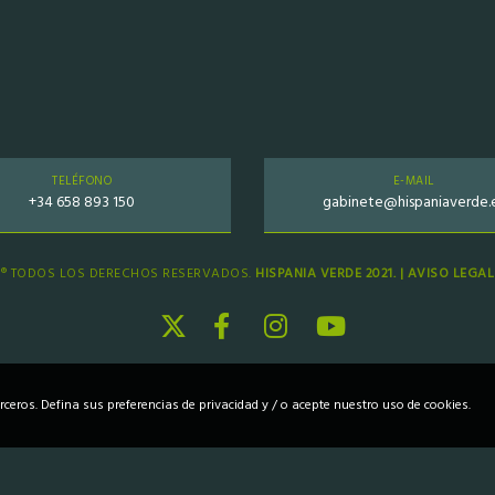
TELÉFONO
E-MAIL
+34 658 893 150
gabinete@hispaniaverde.
® TODOS LOS DERECHOS RESERVADOS.
HISPANIA VERDE 2021. |
AVISO LEGAL
erceros. Defina sus preferencias de privacidad y / o acepte nuestro uso de cookies.