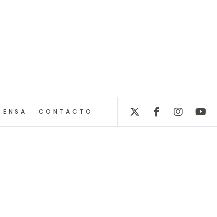
RENSA
CONTACTO