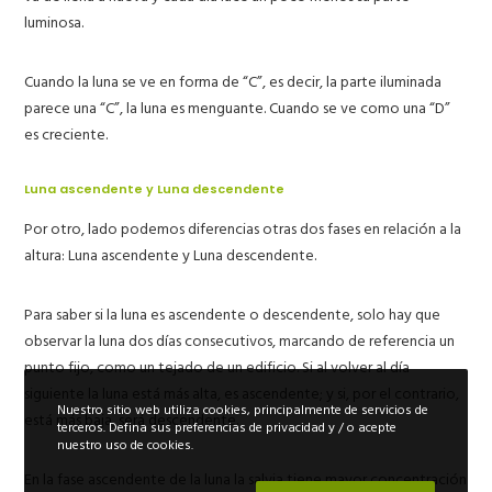
luminosa.
Cuando la luna se ve en forma de “C”, es decir, la parte iluminada
parece una “C”, la luna es menguante. Cuando se ve como una “D”
es creciente.
Luna ascendente y Luna descendente
Por otro, lado podemos diferencias otras dos fases en relación a la
altura:
Luna ascendente y
Luna descendente.
Para saber si la luna es ascendente o descendente, solo hay que
observar la luna dos días consecutivos, marcando de referencia un
punto fijo, como un tejado de un edificio. Si al volver al día
siguiente la luna está más alta, es ascendente; y si, por el contrario,
Nuestro sitio web utiliza cookies, principalmente de servicios de
está más baja, será descendente.
terceros. Defina sus preferencias de privacidad y / o acepte
nuestro uso de cookies.
En la fase ascendente de la luna la salvia tiene mayor concentración