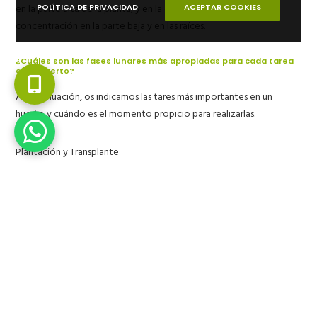
en la parte alta de la planta; y en la descendente tiene mayor
POLÍTICA DE PRIVACIDAD
ACEPTAR COOKIES
concentración en la parte baja y en las raíces.
¿Cuáles son las fases lunares más apropiadas para cada tarea
en el huerto?
A continuación, os indicamos las tares más importantes en un
huerto y cuándo es el momento propicio para realizarlas.
Plantación y Transplante
Es aconsejable realizar las plantaciones y transplantes de las plantas
del huerto con una luna descendente.
Para plantas o cultivos de raíces, se debe plantar
en menguante hacia luna nueva (patata, ajo, cebolla,zanahorias,
nabos…).