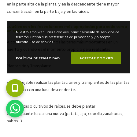
en la parte alta de la planta; y en la descendente tiene mayor
concentración en la parte baja y en las raíces.
¿Cuáles son las fases lunares más apropiadas para cada tarea
en el huerto?
Nuestro sitio web utiliza cookies, principalmente de servicios de
terceros. Defina sus preferencias de privacidad y / o acepte
A continuación, os indicamos las tares más importantes en un
nuestro uso de cookies.
huerto y cuándo es el momento propicio para realizarlas.
POLÍTICA DE PRIVACIDAD
ACEPTAR COOKIES
Plantación y Transplante
Es aconsejable realizar las plantaciones y transplantes de las plantas
del huerto con una luna descendente.
Para plantas o cultivos de raíces, se debe plantar
en menguante hacia luna nueva (patata, ajo, cebolla,zanahorias,
nabos…).