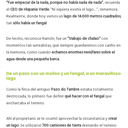
“Fue empezar de la nada, porque no había nada de nada”
, recuerda
el
CEO de Hispania Verde
. “Ni siquiera existía el lago…”, rememora.
Realmente, donde hoy vemos un
lago de 14.000 metros cuadrados
,
tan
sólo había un fangal
.
De hecho, reconoce Ramón, fue un
“trabajo de chalao”
con
momentos tan surrealistas, que siempre guardaremos con cariño en
la memoria, como cuando
echamos enormes nenúfares sobre el
agua desde una pequeña barca
.
De un pazo con un molino y un fangal, a un maravilloso
lago
Como la finca del antiguo
Pazo do Tambre
estaba totalmente
destrozada, lo primero fue definir
qué hacer con el fangal
que
encharcaba el terreno.
Ahí al propietario se le ocurrió aprovechar la circunstancia y
crear
un lago
. Se utilizaron
700 camiones de tierra
drenando el terreno