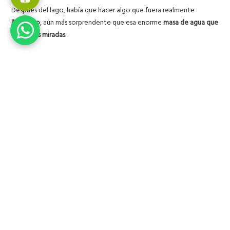
Después del lago, había que hacer algo que fuera realmente
llamativo
, aún más sorprendente que esa enorme
masa de agua que
atrapa las miradas
.
La
pericia de Ramón Escobar
le llevó a pensar que una especie de
jardín francés podía darle un aire
original
al jardín.
Hispania Verde / Pazo Do Tambre
La idea funcionó
. La delicadeza de esta composición supuso un
auténtico guiño visual en contraste con la sólida construcción
gallega
. No es exactamente la estructura de un jardín francés, pero
sí semeja esa formación visualmente y sorprende a todo el que
llega al
Pazo do Tambre
.