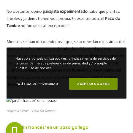
No obstante, como
paisajista experimentado
, sabe que plantas,
árboles y jardines tienen vida propia. En este sentido, el
Pazo do
Tambre
no fue un caso excepcional.
Mientras se iban decorando los lagos, se acometían otras áreas del
pazo. Además, como su propietario decidió cambiar el uso
personal por el hostelero, se apostó por
crear diferentes espacios
Nuestro sitio web utiliza cookies, principalmente de servicios de
con distintas variedades florales para que el jardín para eventos
terceros. Defina sus preferencias de privacidad y / o acepte
nuestro uso de cookies.
cuente con
especies llamativas o en floración la mayor parte del
tiempo
posible. De este modo,
siempre luce y siempre parece
diferente
.
POLÍTICA DE PRIVACIDAD
ACEPTAR COOKIES
Hispania Verde – Pazo Do Tambre
Un ‘jardín francés’ en un pazo gallego