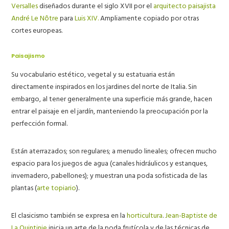
Versalles
diseñados durante el siglo XVII por el
arquitecto paisajista
André Le Nôtre
para
Luis XIV.
Ampliamente copiado por otras
cortes europeas.
Paisajismo
Su vocabulario estético, vegetal y su estatuaria están
directamente inspirados en los jardines del norte de Italia. Sin
embargo, al tener generalmente una superficie más grande, hacen
entrar el paisaje en el jardín, manteniendo la preocupación por la
perfección formal.
Están aterrazados; son regulares; a menudo lineales; ofrecen mucho
espacio para los juegos de agua (canales hidráulicos y estanques,
invernadero, pabellones); y muestran una poda sofisticada de las
plantas (
arte topiario
).
El clasicismo también se expresa en la
horticultura
.
Jean-Baptiste de
La Quintinie
inicia un arte de la poda frutícola y de las técnicas de