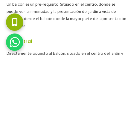
Un balcón es un pre-requisito. Situado en el centro, donde se
puede ver la inmensidad y la presentación del jardín a vista de
pájaro. Es desde el balcón donde la mayor parte de la presentación
cobra vida.
Eje central
Directamente opuesto al balcón, situado en el centro del jardín y
con una altura que se mezcla con los límites externos del jardín,
existe un eje central, una estatua o una fuente prevista. Cualquier
otra característica del jardín rodea este eje central.