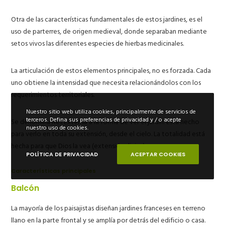
Otra de las características fundamentales de estos jardines, es el
uso de
parterres
, de origen medieval, donde separaban mediante
setos vivos las diferentes especies de hierbas medicinales.
La
articulación
de estos elementos principales, no es forzada. Cada
uno obtiene la intensidad que necesita relacionándolos con los
requerimientos territoriales.
Nuestro sitio web utiliza cookies, principalmente de servicios de
terceros. Defina sus preferencias de privacidad y / o acepte
Se denomina Res Extensa a la forma de ver el jardín. Está hecho
nuestro uso de cookies.
para verlo en toda su extensión, desde el cielo. La totalidad está
hecha para que Dios la vea (extensión divina).
POLÍTICA DE PRIVACIDAD
ACEPTAR COOKIES
Características principales
Balcón
La mayoría de los
paisajistas diseñan jardines franceses
en terreno
llano en la parte frontal y se amplía por detrás del edificio o casa.