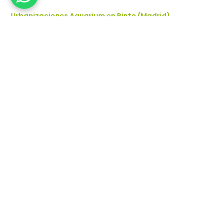
Urbanizaciones Aquarium en Pinto (Madrid)
Urbanización Aquarium I
Urbanización Aquarium II