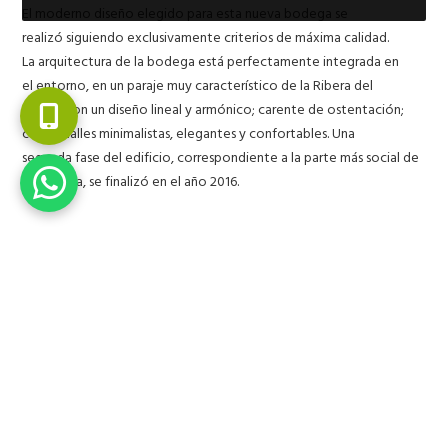
El moderno diseño elegido para esta nueva bodega se
realizó siguiendo exclusivamente criterios de máxima calidad.
La arquitectura de la bodega está perfectamente integrada en
el entorno, en un paraje muy característico de la Ribera del
Duero, con un diseño lineal y armónico; carente de ostentación;
con detalles minimalistas, elegantes y confortables. Una
segunda fase del edificio, correspondiente a la parte más social de
la bodega, se finalizó en el año 2016.
Es en esta fase cuando iniciamos desde
Hispania Verde
nuestra
intervención, que finalizó en mayo de 2017.
Hicimos un jardín situado encima de la planta de barricas de la
bodega. Además de conseguir una bonita decoración para las
oficinas, tiene un efecto beneficioso para la sala de Barricas: es
termorregulador ante el calor y el frio.
Patio abierto