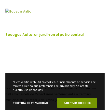
Bodegas Aalto: un jardín en el patio central
Nuestro sitio web utiliza cookies, principalmente de servicios de
terceros. Defina sus preferencias de privacidad y / o acepte
Las
bodegas Aalto
se encuentran ubicadas desde 2005 en una
nuestro uso de cookies.
bellísima parcela de 15 hectáreas perteneciente al término
municipal de Quintanilla de Arriba (Valladolid).
POLÍTICA DE PRIVACIDAD
ACEPTAR COOKIES