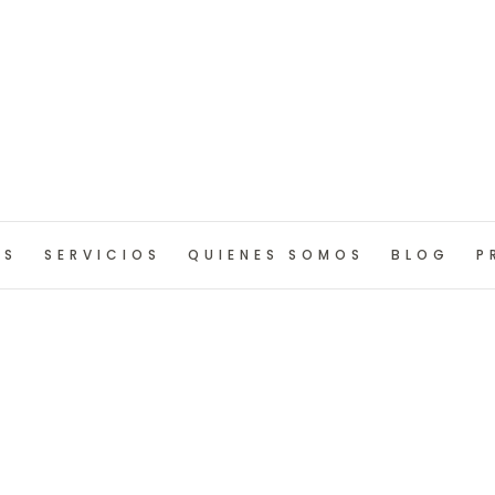
OS
SERVICIOS
QUIENES SOMOS
BLOG
P