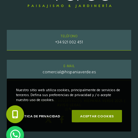
TELÉFONO
+34 921 002 451
E-MAIL
comercial@hispaniaverde.es
Nuestro sitio web utiliza cookies, principalmente de servicios de
terceros. Defina sus preferencias de privacidad y / o acepte
nuestro uso de cookies.
® TODOS LOS DERECHOS RESERVADOS.
HISPANIA VERDE 2021. |
AVISO LEGAL
POLÍTICA DE PRIVACIDAD
ACEPTAR COOKIES