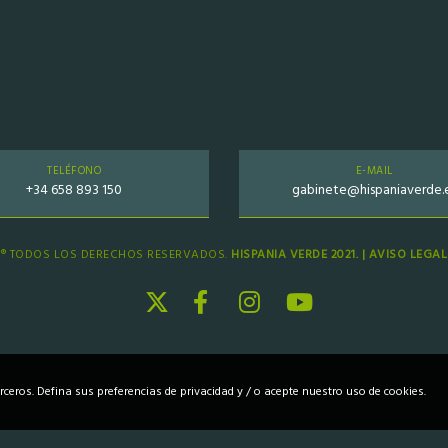
TELÉFONO
E-MAIL
+34 658 893 150
gabinete@hispaniaverde.
® TODOS LOS DERECHOS RESERVADOS.
HISPANIA VERDE 2021. |
AVISO LEGAL
erceros. Defina sus preferencias de privacidad y / o acepte nuestro uso de cookies.