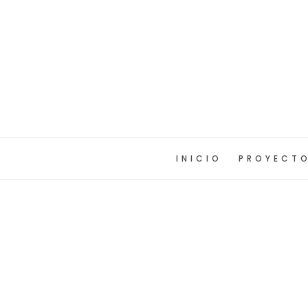
INICIO
PROYECT