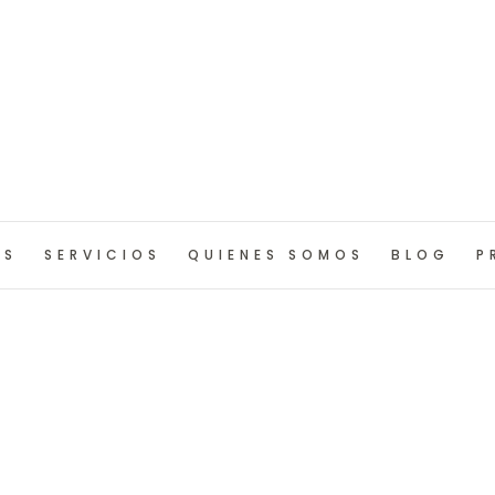
OS
SERVICIOS
QUIENES SOMOS
BLOG
P