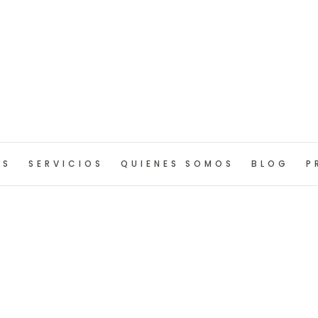
OS
SERVICIOS
QUIENES SOMOS
BLOG
P