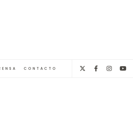
RENSA
CONTACTO