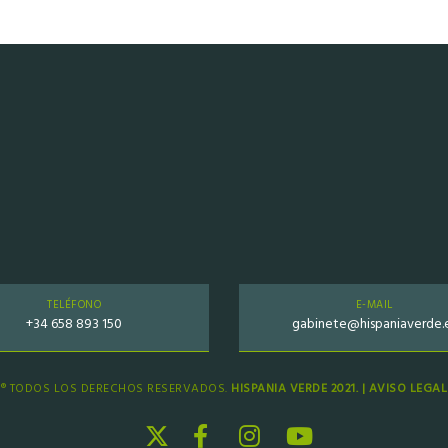
TELÉFONO
E-MAIL
+34 658 893 150
gabinete@hispaniaverde.
® TODOS LOS DERECHOS RESERVADOS.
HISPANIA VERDE 2021. |
AVISO LEGAL