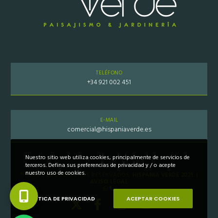
TELÉFONO
+34 921 002 451
E-MAIL
comercial@hispaniaverde.es
Nuestro sitio web utiliza cookies, principalmente de servicios de
terceros. Defina sus preferencias de privacidad y / o acepte
nuestro uso de cookies.
® TODOS LOS DERECHOS RESERVADOS.
HISPANIA VERDE 2021. |
AVISO LEGAL
POLÍTICA DE PRIVACIDAD
ACEPTAR COOKIES