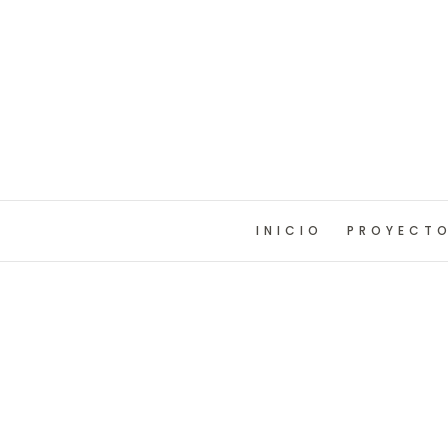
INICIO
PROYECT