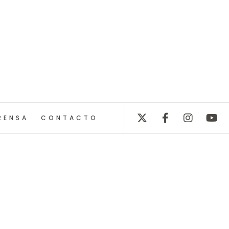
RENSA
CONTACTO