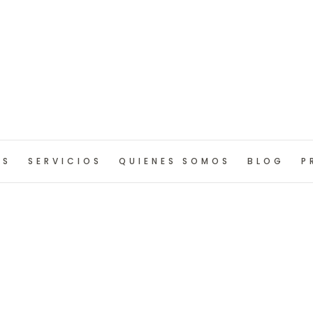
OS
SERVICIOS
QUIENES SOMOS
BLOG
P