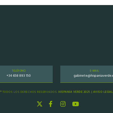
TELÉFONO
E-MAIL
+34 658 893 150
gabinete@hispaniaverde.
® TODOS LOS DERECHOS RESERVADOS.
HISPANIA VERDE 2021. |
AVISO LEGAL