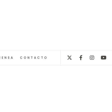
RENSA
CONTACTO