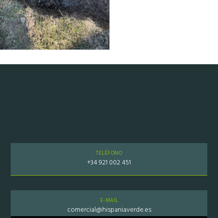
TELÉFONO
+34 921 002 451
E-MAIL
comercial@hispaniaverde.es