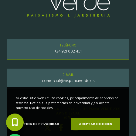
TELÉFONO
+34 921 002 451
E-MAIL
comercial@hispaniaverde.es
Nuestro sitio web utiliza cookies, principalmente de servicios de
terceros. Defina sus preferencias de privacidad y / o acepte
nuestro uso de cookies.
® TODOS LOS DERECHOS RESERVADOS.
HISPANIA VERDE 2021. |
AVISO LEGAL
POLÍTICA DE PRIVACIDAD
ACEPTAR COOKIES