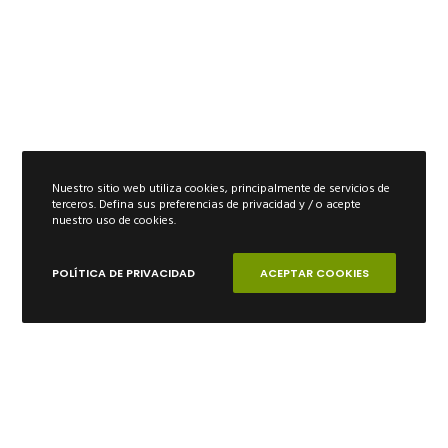
Nuestro sitio web utiliza cookies, principalmente de servicios de
terceros. Defina sus preferencias de privacidad y / o acepte
nuestro uso de cookies.
POLÍTICA DE PRIVACIDAD
ACEPTAR COOKIES