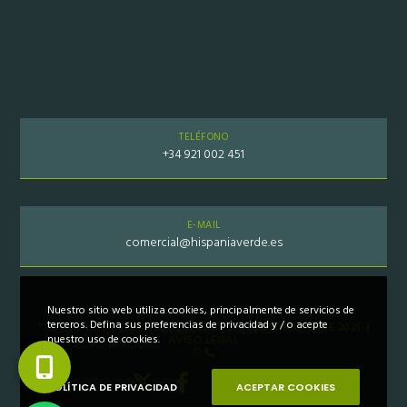
TELÉFONO
+34 921 002 451
E-MAIL
comercial@hispaniaverde.es
Nuestro sitio web utiliza cookies, principalmente de servicios de
terceros. Defina sus preferencias de privacidad y / o acepte
® TODOS LOS DERECHOS RESERVADOS.
HISPANIA VERDE 2021. |
nuestro uso de cookies.
AVISO LEGAL
POLÍTICA DE PRIVACIDAD
ACEPTAR COOKIES