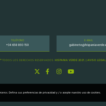
TELÉFONO
E-MAIL
+34 658 893 150
gabinete@hispaniaverde.
® TODOS LOS DERECHOS RESERVADOS.
HISPANIA VERDE 2021. |
AVISO LEGAL
erceros. Defina sus preferencias de privacidad y / o acepte nuestro uso de cookies.