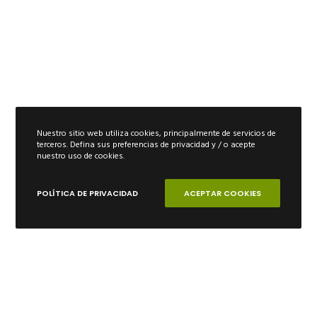
Nuestro sitio web utiliza cookies, principalmente de servicios de
terceros. Defina sus preferencias de privacidad y / o acepte
nuestro uso de cookies.
POLÍTICA DE PRIVACIDAD
ACEPTAR COOKIES