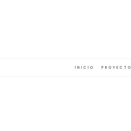
INICIO
PROYECT